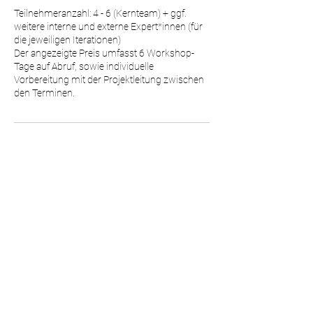
Teilnehmeranzahl: 4 - 6 (Kernteam) + ggf.
weitere interne und externe Expert*innen (für
die jeweiligen Iterationen)
Der angezeigte Preis umfasst 6 Workshop-
Tage auf Abruf, sowie individuelle
Vorbereitung mit der Projektleitung zwischen
den Terminen.
Kontaktangaben
info@circular-thinking.net