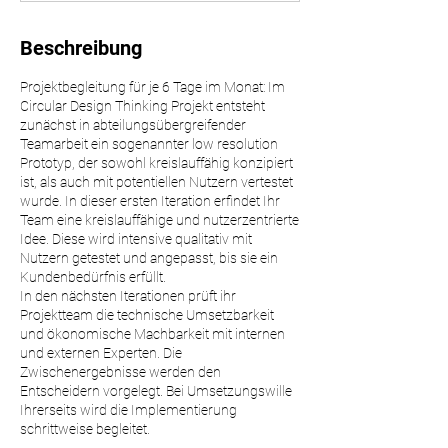
s
Beschreibung
Projektbegleitung für je 6 Tage im Monat: Im
Circular Design Thinking Projekt entsteht
zunächst in abteilungsübergreifender
Teamarbeit ein sogenannter low resolution
Prototyp, der sowohl kreislauffähig konzipiert
ist, als auch mit potentiellen Nutzern vertestet
wurde. In dieser ersten Iteration erfindet Ihr
Team eine kreislauffähige und nutzerzentrierte
Idee. Diese wird intensive qualitativ mit
Nutzern getestet und angepasst, bis sie ein
Kundenbedürfnis erfüllt.
In den nächsten Iterationen prüft ihr
Projektteam die technische Umsetzbarkeit
und ökonomische Machbarkeit mit internen
und externen Experten. Die
Zwischenergebnisse werden den
Entscheidern vorgelegt. Bei Umsetzungswille
Ihrerseits wird die Implementierung
schrittweise begleitet.